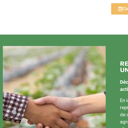
Co
RE
UN
Déc
act
En 
rep
de 
agr