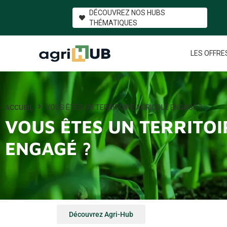
DÉCOUVREZ NOS HUBS
THÉMATIQUES
LES OFFRE
ACCUEIL
VOUS ÊTES UN TERRITOIRE AGRICOLE ENGAGÉ ?
VOUS ÊTES UN TERRITOI
ENGAGÉ ?
Découvrez Agri-Hub