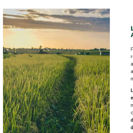
F
r
a
a
m
L
e
m
c
d
d