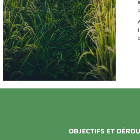
e
c
A
t
c
OBJECTIFS ET DÉRO