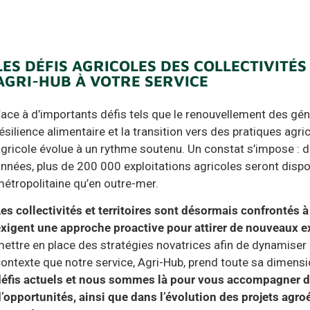
LES DÉFIS AGRICOLES DES COLLECTIVITÉS 
AGRI-HUB À VOTRE SERVICE
ace à d’importants défis tels que le renouvellement des géné
ésilience alimentaire et la transition vers des pratiques agri
gricole évolue à un rythme soutenu. Un constat s’impose : d
nnées, plus de 200 000 exploitations agricoles seront dispo
étropolitaine qu’en outre-mer.
es collectivités et territoires sont désormais confrontés 
xigent une approche proactive pour attirer de nouveaux e
ettre en place des stratégies novatrices afin de dynamiser 
ontexte que notre service, Agri-Hub, prend toute sa dimens
éfis actuels et nous sommes là pour vous accompagner da
’opportunités, ainsi que dans l’évolution des projets ag