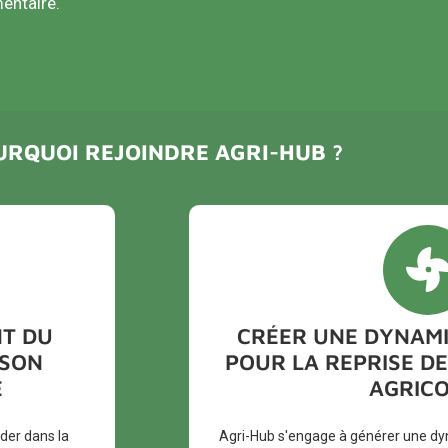
mentaire.
URQUOI REJOINDRE AGRI-HUB ?
NT DU
CRÉER UNE DYNAMI
 SON
POUR LA REPRISE DE
E
AGRICO
ader dans la
Agri-Hub s'engage à générer une dyn