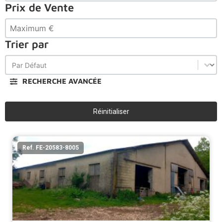
Prix de Vente
Prix de Vente
Trier par
Trier par
Trier par
RECHERCHE AVANCÉE
Réinitialiser
Ref. FE-20583-8005