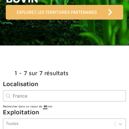
EXPLOREZ LES TERRITOIRES PARTENAIRES
1 - 7 sur 7 résultats
Localisation
Localisation
Localisation
Rechercher dans un rayon de
km
Exploitation
Exploitation
Exploitation